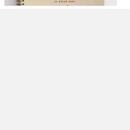
Livre d'or de mariage en bois personnalisé - En
peuplier - Sommets alpins
Impression sur bois - Peuplier origine FranceOrientation
paysage - environ 80 feuilles blanches 160g Anneaux
métalliques
Impression sur bois - Peuplier...
36,00 €
Personnaliser