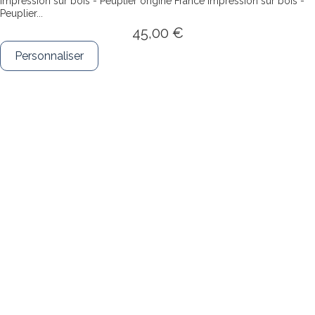
Impression sur bois - Peuplier origine France
Impression sur bois -
Peuplier...
45,00 €
Personnaliser